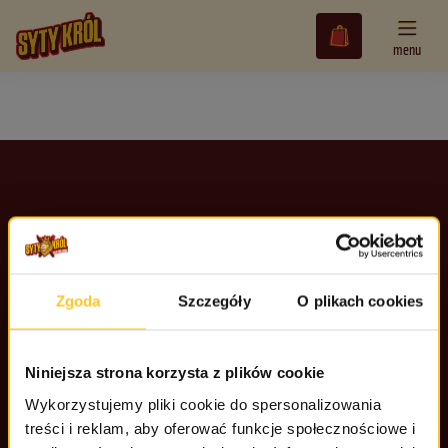
Tryb jasny
menu
Tryb ciemny
Oferta
Tryb urządzenia/przeglądarki
FAQ – Pomoc
Dostawa
Kontakt
Kontakt
+48 699 586 875
Zgoda
Szczegóły
O plikach cookies
kontakt@sytykrol.pl
Promocje i rabaty
Niniejsza strona korzysta z plików cookie
Od poniedziałku do piątku:
godz. 8:00 - 16:00
Wykorzystujemy pliki cookie do spersonalizowania
ZALOGUJ SIĘ
treści i reklam, aby oferować funkcje społecznościowe i