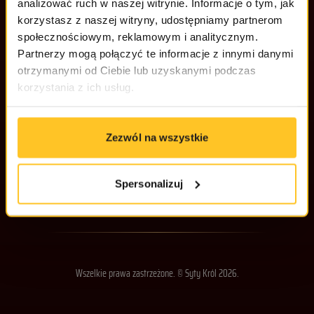
OFERTA
analizować ruch w naszej witrynie. Informacje o tym, jak
korzystasz z naszej witryny, udostępniamy partnerom
Dieta z wyborem menu
społecznościowym, reklamowym i analitycznym.
POZNAJ NAS
Partnerzy mogą połączyć te informacje z innymi danymi
Dieta Standardowa od 54,99 zł za dzień
otrzymanymi od Ciebie lub uzyskanymi podczas
FAQ – Pomoc
REGULAMINY
korzystania z ich usług.
Dieta Slim od 54,99 zł za dzień
Kalkulator kalorii
Regulamin
Dieta Sportowa od 54,99 zł za dzień
Dostawa
Polityka prywatności
Zezwól na wszystkie
Dieta bez mięsa od 54,99 zł za dzień
Ramy Czasowe
Kontakt
Spersonalizuj
Wszelkie prawa zastrzeżone. © Syty Król 2026.