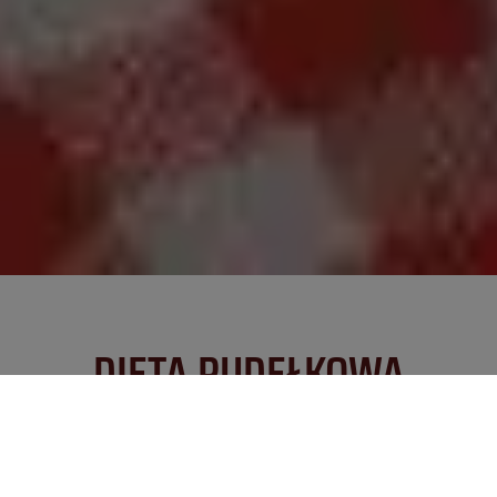
DIETA PUDEŁKOWA
Z WYBOREM MENU –
WYBIERAJ CO DZIEŃ Z 20